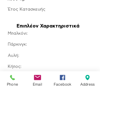
​Έτος Κατασκευής
Επιπλέον Χαρακτηριστικά
Μπαλκόνι:
Πάρκινγκ:
Αυλή:
​Κήπος:
Πισίνα:
Phone
Email
Facebook
Address
Τζάκι:
Τοποθεσία ακινήτου
Ερεσός, Greece