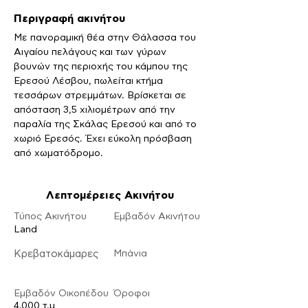
Περιγραφή ακινήτου
Με πανοραμική θέα στην Θάλασσα του 
Αιγαίου πελάγους και των γύρων 
βουνών της περιοχής του κάμπου της 
Ερεσού Λέσβου, πωλείται κτήμα 
τεσσάρων στρεμμάτων. Βρίσκεται σε 
απόσταση 3,5 χιλιομέτρων από την 
παραλία της Σκάλας Ερεσού και από το 
χωριό Ερεσός. Έχει εύκολη πρόσβαση 
από χωματόδρομο.
Λεπτομέρειες Ακινήτου
Τύπος Ακινήτου
Εμβαδόν Ακινήτου
Land
Κρεβατοκάμαρες
Μπάνια
Εμβαδόν Οικοπέδου
Ό
ροφοι
4.000 τ.μ