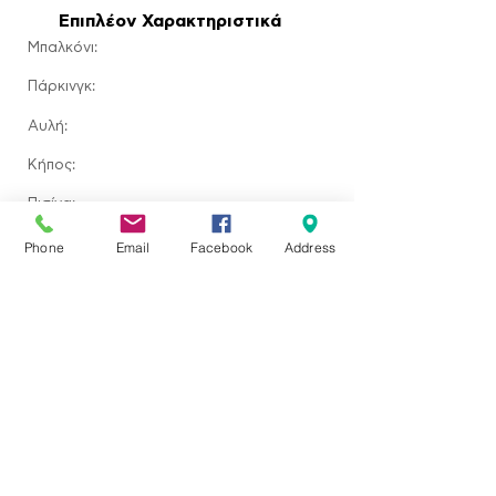
Επιπλέον Χαρακτηριστικά
Μπαλκόνι:
Πάρκινγκ:
Αυλή:
​Κήπος:
Πισίνα:
Τζάκι:
Phone
Email
Facebook
Address
Τοποθεσία ακινήτου
Ερεσός, Greece