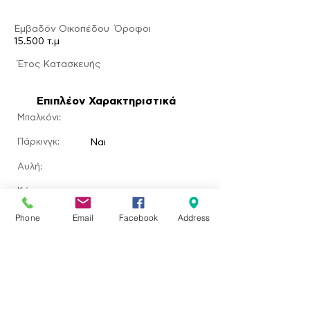
Εμβαδόν Οικοπέδου
Ό
ροφοι
15.500 τ.μ
​Έτος Κατασκευής
Επιπλέον Χαρακτηριστικά
Μπαλκόνι:
Πάρκινγκ:
Ναι
Αυλή:
​Κήπος:
Πισίνα:
Phone
Email
Facebook
Address
Τζάκι:
Τοποθεσία ακινήτου
Σκάλα Ερεσού, Greece