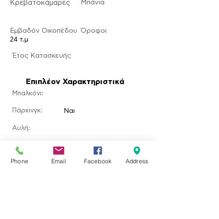
Κρεβατοκάμαρες
Μπάνια
Εμβαδόν Οικοπέδου
Ό
ροφοι
24 τ.μ
​Έτος Κατασκευής
Επιπλέον Χαρακτηριστικά
Μπαλκόνι:
Πάρκινγκ:
Ναι
Αυλή:
​Κήπος:
Ναι
Phone
Email
Facebook
Address
Πισίνα:
Τζάκι:
Τοποθεσία ακινήτου
Σκάλα Ερεσού, Greece