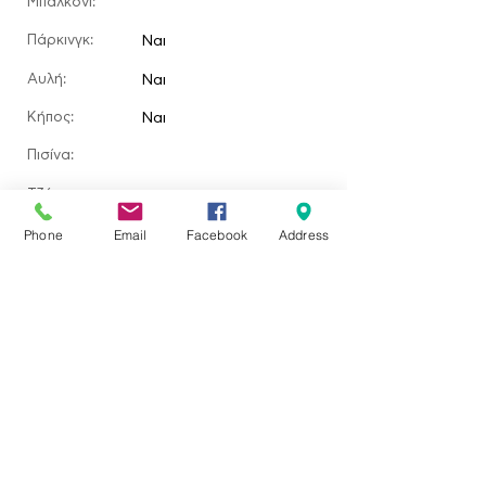
Μπαλκόνι:
Πάρκινγκ:
Ναι
Αυλή:
Ναι
​Κήπος:
Ναι
Πισίνα:
Τζάκι:
Τοποθεσία ακινήτου
Phone
Email
Facebook
Address
Ερεσός, Greece