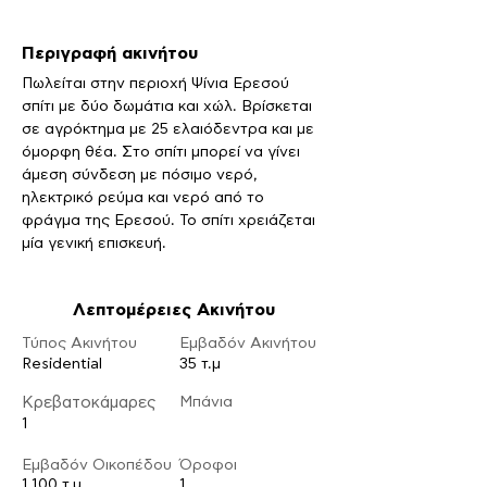
Περιγραφή ακινήτου
Πωλείται στην περιοχή Ψίνια Ερεσού 
σπίτι με δύο δωμάτια και χώλ. Βρίσκεται 
σε αγρόκτημα με 25 ελαιόδεντρα και με 
όμορφη θέα. Στο σπίτι μπορεί να γίνει 
άμεση σύνδεση με πόσιμο νερό, 
ηλεκτρικό ρεύμα και νερό από το 
φράγμα της Ερεσού. Το σπίτι χρειάζεται 
μία γενική επισκευή.
Λεπτομέρειες Ακινήτου
Τύπος Ακινήτου
Εμβαδόν Ακινήτου
Residential
35 τ.μ
Κρεβατοκάμαρες
Μπάνια
1
Εμβαδόν Οικοπέδου
Ό
ροφοι
1.100 τ.μ
1