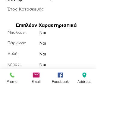
​Έτος Κατασκευής
Επιπλέον Χαρακτηριστικά
Μπαλκόνι:
Ναι
Πάρκινγκ:
Ναι
Αυλή:
Ναι
​Κήπος:
Ναι
Πισίνα:
Phone
Email
Facebook
Address
Τζάκι:
Τοποθεσία ακινήτου
Ερεσός, Greece