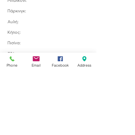
Μπαλκόνι:
Πάρκινγκ:
Αυλή:
​Κήπος:
Πισίνα:
Τζάκι:
Τοποθεσία ακινήτου
Phone
Email
Facebook
Address
Ερεσός, Greece