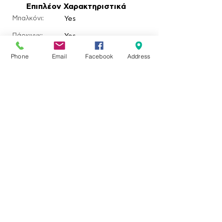
Επιπλέον Χαρακτηριστικά
Μπαλκόνι:
Yes
Πάρκινγκ:
Yes
Αυλή:
Yes
Phone
Email
Facebook
Address
​Κήπος:
Yes
Πισίνα:
Τζάκι:
Τοποθεσία ακινήτου
Σκάλα Ερεσού, Greece