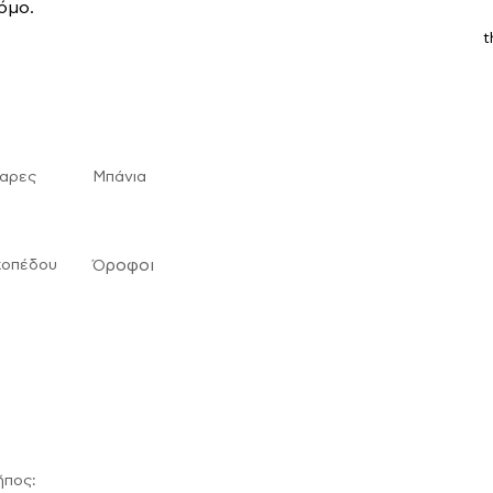
όμο.
t
αρες
Μπάνια
κοπέδου
ροφοι
Ό
ήπος: