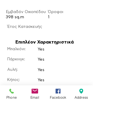
Εμβαδόν Οικοπέδου
Ό
ροφοι
398 sq.m
1
​Έτος Κατασκευής
Επιπλέον Χαρακτηριστικά
Μπαλκόνι:
Yes
Πάρκινγκ:
Yes
Αυλή:
Yes
​Κήπος:
Yes
Πισίνα:
Phone
Email
Facebook
Address
Τζάκι:
Τοποθεσία ακινήτου