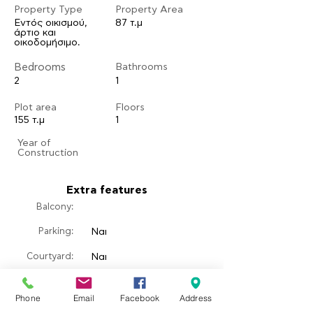
Property Type
Property Area
Εντός οικισμού,
87 τ.μ
άρτιο και
οικοδομήσιμο.
Bedrooms
Bathrooms
2
1
Plot area
Floors
155 τ.μ
1
​Year of
Construction
Extra features
Balcony:
Parking:
Ναι
Courtyard:
Ναι
​Garden:
Ναι
Phone
Email
Facebook
Address
Pool: