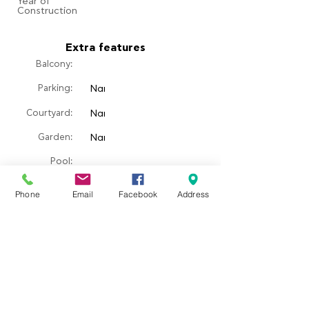
​Year of
Construction
Extra features
Balcony:
Parking:
Ναι
Courtyard:
Ναι
​Garden:
Ναι
Pool:
Fireplace:
Phone
Email
Facebook
Address
Property location