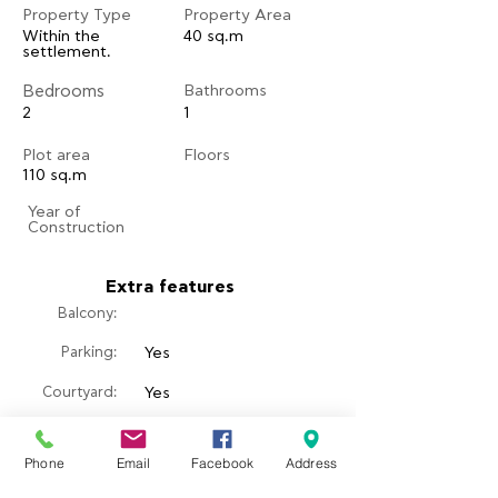
Property Type
Property Area
Within the
40 sq.m
settlement.
Bedrooms
Bathrooms
2
1
Plot area
Floors
110 sq.m
​Year of
Construction
Extra features
Balcony:
Parking:
Yes
Courtyard:
Yes
​Garden:
Yes
Phone
Email
Facebook
Address
Pool: