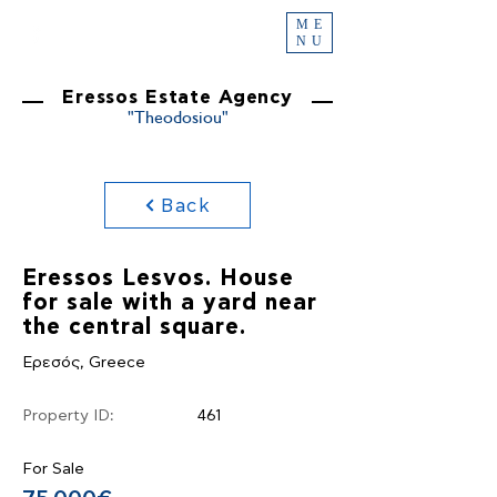
ME
NU
Eressos Estate Agency
"Theodosiou"
Back
Eressos Lesvos. House
for sale with a yard near
the central square.
Ερεσός, Greece
Property ID:
461
For Sale