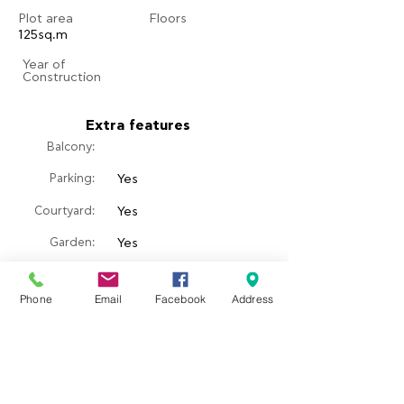
Plot area
Floors
125sq.m
​Year of
Construction
Extra features
Balcony:
Parking:
Yes
Courtyard:
Yes
​Garden:
Yes
Pool:
Phone
Email
Facebook
Address
Fireplace:
Property location
Eresos, Greece