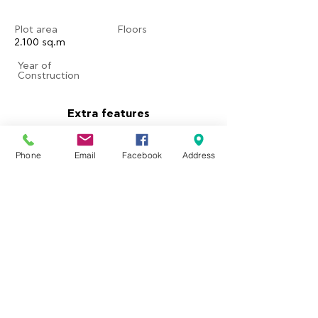
Plot area
Floors
2.100 sq.m
​Year of
Construction
Extra features
Balcony:
Phone
Email
Facebook
Address
Parking:
Yes
Courtyard:
Yes
​Garden:
Yes
Pool:
Fireplace:
Property location
Eresos 811 05, Greece