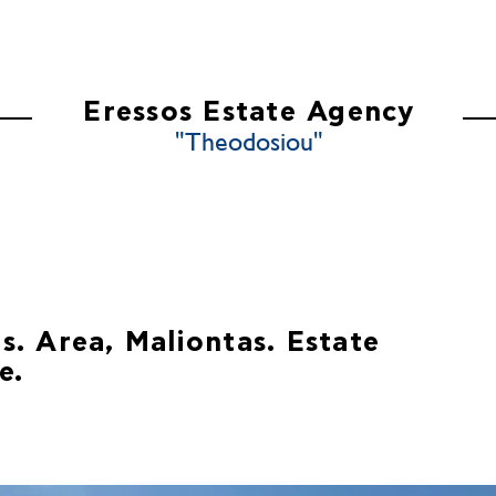
ES
ABOUT US
CONTACT US
Eressos Estate Agency
"Theodosiou"
. Area, Maliontas. Estate
e.