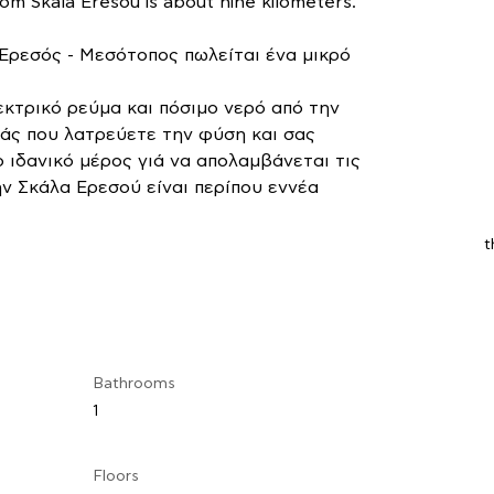
rom Skala Eresou is about nine kilometers.
Ερεσός - Μεσότοπος πωλείται ένα μικρό 
εκτρικό ρεύμα και πόσιμο νερό από την 
σάς που λατρεύετε την φύση και σας 
ο ιδανικό μέρος γιά να απολαμβάνεται τις 
ν Σκάλα Ερεσού είναι περίπου εννέα 
t
Bathrooms
1
Floors