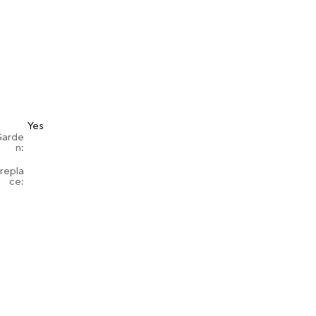
Yes
Garde
n:
irepla
ce: