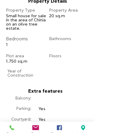
Property Details
Property Type
Property Area
Small house for sale
20 sq.m
in the area of ​​Chinia
on an olive tree
estate.
Bedrooms
Bathrooms
1
Plot area
Floors
1.750 sq.m
​Year of
Construction
Extra features
Balcony:
Parking:
Yes
Courtyard:
Yes
​Garden:
Yes