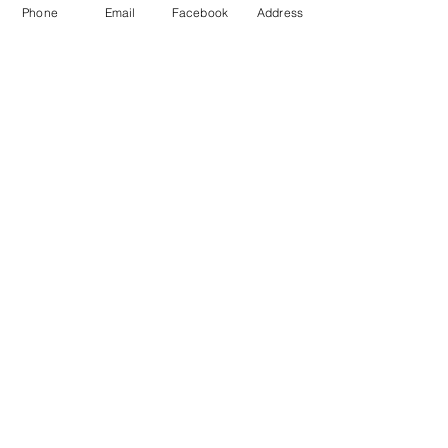
​Garden:
Yes
Phone
Email
Facebook
Address
Pool:
Fireplace:
Property location
Ερεσός, Greece