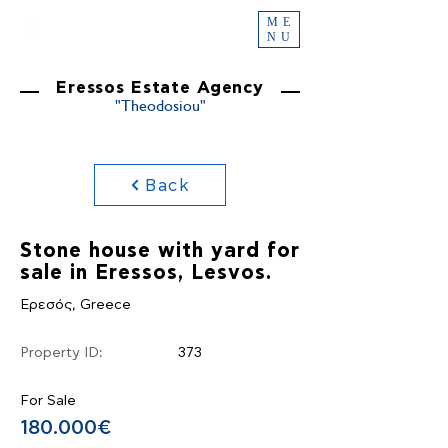
ME
NU
Eressos Estate Agency
"Theodosiou"
Back
Stone house with yard for
sale in Eressos, Lesvos.
Ερεσός, Greece
Property ID:
373
For Sale
180.000€