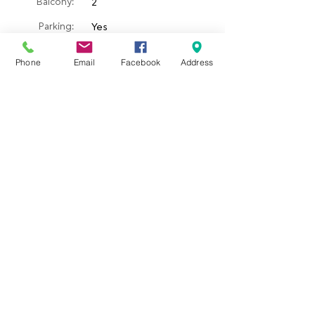
Balcony:
2
Parking:
Yes
Courtyard:
250 sq.m
Phone
Email
Facebook
Address
​Garden:
Yes
Pool:
Fireplace:
Property location