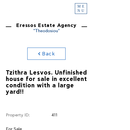
ME
NU
Eressos Estate Agency
"Theodosiou"
Back
Tzithra Lesvos. Unfinished
house for sale in excellent
condition with a large
yard!!
Property ID:
411
For Sale